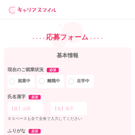
応募フォーム
基本情報
現在のご就業状況
必須
就業中
離職中
在学中
氏名漢字
必須
※スペースも全て全角で入力してください
ふりがな
必須