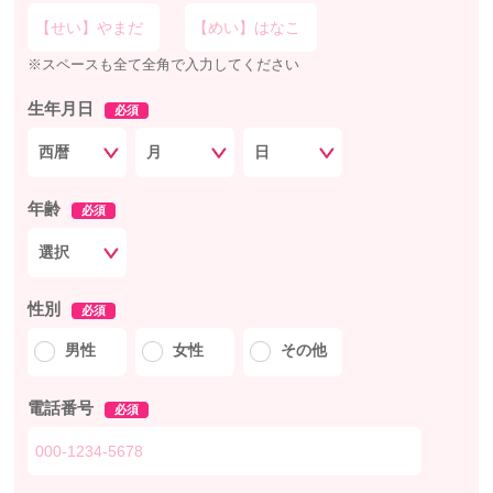
※スペースも全て全角で入力してください
生年月日
必須
年齢
必須
性別
必須
男性
女性
その他
電話番号
必須