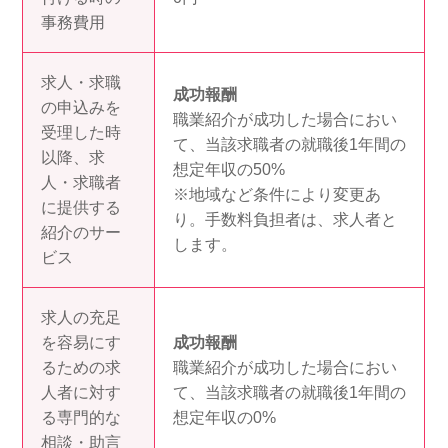
事務費用
求人・求職
成功報酬
の申込みを
職業紹介が成功した場合におい
受理した時
て、当該求職者の就職後1年間の
以降、求
想定年収の50%
人・求職者
※地域など条件により変更あ
に提供する
り。手数料負担者は、求人者と
紹介のサー
します。
ビス
求人の充足
を容易にす
成功報酬
るための求
職業紹介が成功した場合におい
人者に対す
て、当該求職者の就職後1年間の
る専門的な
想定年収の0%
相談・助言