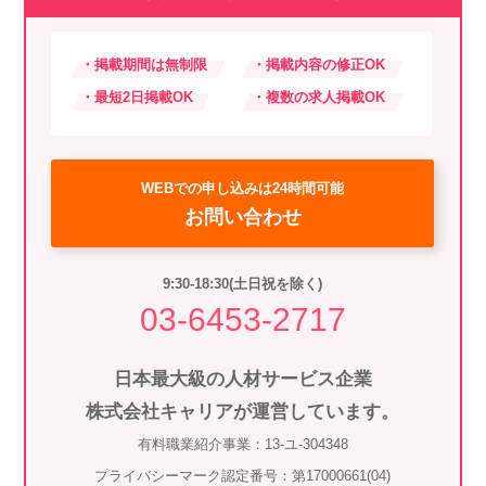
スマイルカのsmileコラム
その他のお問い合わせ
・掲載期間は無制限
・掲載内容の修正OK
FAQ
・最短2日掲載OK
・複数の求人掲載OK
採用担当者様はこちら
紹介会社を使うメリットについて
WEBでの申し込みは24時間可能
お問い合わせ
介護・看護のお仕事について
9:30-18:30(土日祝を除く)
利用者の声
03-6453-2717
WEB勤怠
日本最大級の人材サービス企業
株式会社キャリアが運営しています。
支店連絡先一覧
有料職業紹介事業：13-ユ-304348
プライバシーマーク認定番号：第17000661(04)