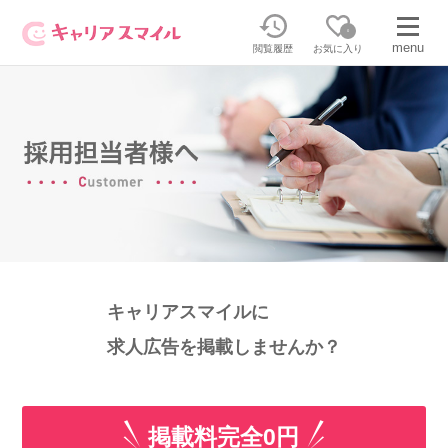
0
menu
閲覧履歴
お気に入り
無料相談・お問い合わせはこちら
無料転職相談・お問い合わせの内容を
正社員・パートの求人を探す
選択してください
正社員／パートで働く
派遣求人を探す
キャリアスマイルに
介護のリスキリング
派遣で働く
求人広告を掲載しませんか？
キャリアスマイルとは
介護の資格取得について
掲載料完全0円