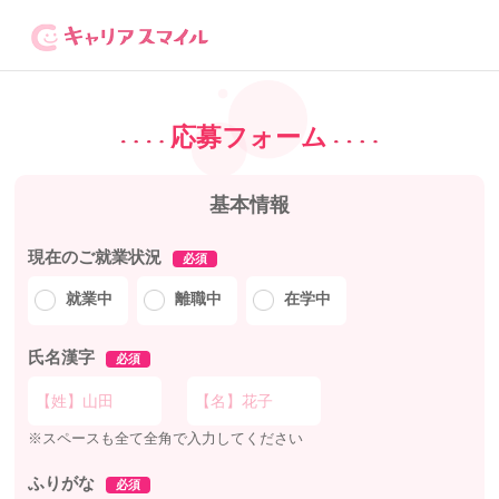
応募フォーム
基本情報
現在のご就業状況
必須
就業中
離職中
在学中
氏名漢字
必須
※スペースも全て全角で入力してください
ふりがな
必須