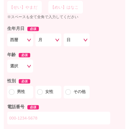
※スペースも全て全角で入力してください
生年月日
必須
年齢
必須
性別
必須
男性
女性
その他
電話番号
必須