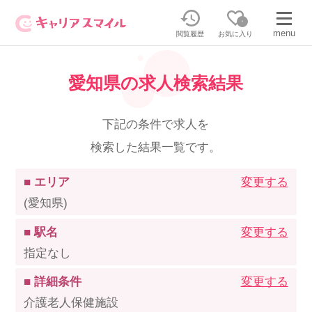
0
menu
閲覧履歴
お気に入り
愛知県の求人検索結果
無料相談・お問い合わせはこちら
無料転職相談・お問い合わせの内容を
下記の条件で求人を
正社員・パートの求人を探す
選択してください
検索した結果一覧です。
正社員／パートで働く
派遣求人を探す
■ エリア
変更する
(愛知県)
介護のリスキリング
派遣で働く
■ 駅名
変更する
指定なし
キャリアスマイルとは
■ 詳細条件
変更する
介護の資格取得について
介護老人保健施設