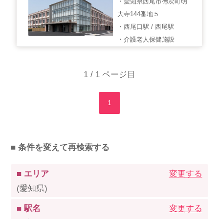
・愛知県西尾市徳次町明
大寺144番地５
・西尾口駅 / 西尾駅
・介護老人保健施設
1 / 1 ページ目
1
■ 条件を変えて再検索する
■ エリア
変更する
(愛知県)
■ 駅名
変更する