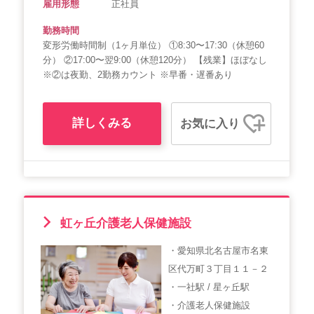
雇用形態
正社員
勤務時間
変形労働時間制（1ヶ月単位） ①8:30〜17:30（休憩60
分） ②17:00〜翌9:00（休憩120分） 【残業】ほぼなし
※②は夜勤、2勤務カウント ※早番・遅番あり
詳しくみる
お気に入り
虹ヶ丘介護老人保健施設
・愛知県北名古屋市名東
区代万町３丁目１１－２
・一社駅 / 星ヶ丘駅
・介護老人保健施設