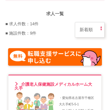
スマイルカのsmileコラム
その他のお問い合わせ
求人一覧
FAQ
■ 求人件数：14件
採用担当者様はこちら
■ 施設件数：9件
紹介会社を使うメリットについて
介護・看護のお仕事について
利用者の声
WEB勤怠
介護老人保健施設メディカルホーム大
久手
・愛知県名古屋市千種区
支店連絡先一覧
大久手町5-5-1