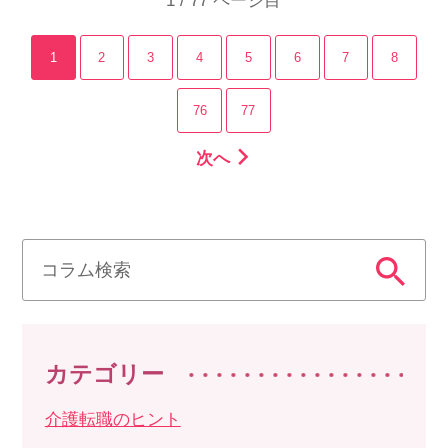
1 / 77 ページ目
1
2
3
4
5
6
7
8
76
77
次へ
カテゴリー
介護転職のヒント