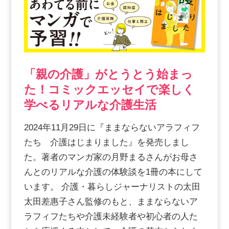
スマイルカのsmileコラム
その他のお問い合わせ
FAQ
採用担当者様はこちら
紹介会社を使うメリットについて
「親の介護」がとうとう始まっ
た！コミックエッセイで楽しく
学べるリアルな介護生活
介護・看護のお仕事について
2024年11月29日に『ままならないアラフィフ
利用者の声
たち 介護はじまりました』を発売しまし
た。著者のマンガ家の月野まるさんがお母さ
んとのリアルな介護の体験談を1冊の本にして
WEB勤怠
います。 介護・暮らしジャーナリストの太田
太田差惠子さん監修のもと、ままならないア
支店連絡先一覧
ラフィフたちや介護未経験者や初心者の人た