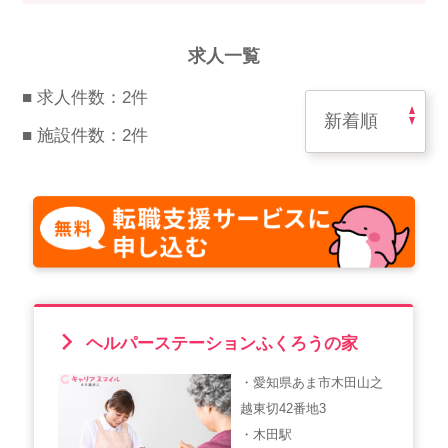
スマイルカのsmileコラム
その他のお問い合わせ
求人一覧
FAQ
■ 求人件数：2件
採用担当者様はこちら
■ 施設件数：2件
紹介会社を使うメリットについて
介護・看護のお仕事について
利用者の声
WEB勤怠
ヘルパーステーションふくろうの家
・愛知県あま市木田山之
支店連絡先一覧
越東切42番地3
・木田駅