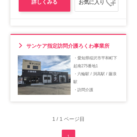
詳しくみる
お気に入り
サンケア指定訪問介護ろくわ事業所
・愛知県稲沢市平和町下
起南275番地1
・六輪駅 / 渕高駅 / 藤浪
駅
・訪問介護
1 / 1 ページ目
1