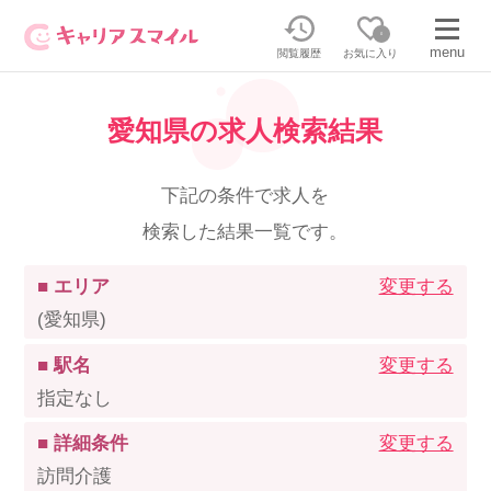
0
menu
閲覧履歴
お気に入り
愛知県の求人検索結果
無料相談・お問い合わせはこちら
無料転職相談・お問い合わせの内容を
下記の条件で求人を
正社員・パートの求人を探す
選択してください
検索した結果一覧です。
正社員／パートで働く
派遣求人を探す
■ エリア
変更する
(愛知県)
介護のリスキリング
派遣で働く
■ 駅名
変更する
指定なし
キャリアスマイルとは
■ 詳細条件
変更する
介護の資格取得について
訪問介護