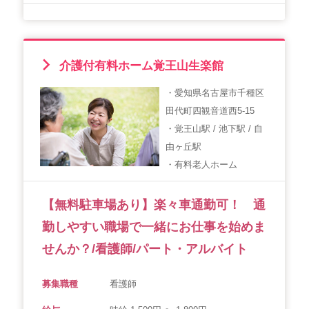
介護付有料ホーム覚王山生楽館
・愛知県名古屋市千種区
田代町四観音道西5-15
・覚王山駅 / 池下駅 / 自
由ヶ丘駅
・有料老人ホーム
【無料駐車場あり】楽々車通勤可！ 通
勤しやすい職場で一緒にお仕事を始めま
せんか？/看護師/パート・アルバイト
募集職種
看護師