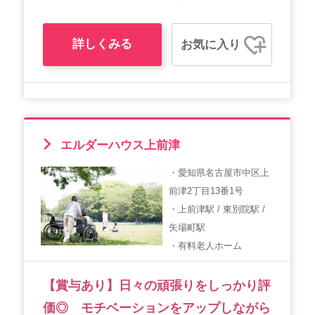
詳しくみる
お気に入り
エルダーハウス上前津
・愛知県名古屋市中区上
前津2丁目13番1号
・上前津駅 / 東別院駅 /
矢場町駅
・有料老人ホーム
【賞与あり】日々の頑張りをしっかり評
価◎ モチベーションをアップしながら