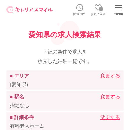
0
menu
閲覧履歴
お気に入り
愛知県の求人検索結果
無料相談・お問い合わせはこちら
無料転職相談・お問い合わせの内容を
下記の条件で求人を
正社員・パートの求人を探す
選択してください
検索した結果一覧です。
正社員／パートで働く
派遣求人を探す
■ エリア
変更する
(愛知県)
介護のリスキリング
派遣で働く
■ 駅名
変更する
指定なし
キャリアスマイルとは
■ 詳細条件
変更する
介護の資格取得について
有料老人ホーム