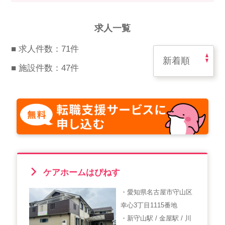
スマイルカのsmileコラム
その他のお問い合わせ
求人一覧
FAQ
■ 求人件数：71件
採用担当者様はこちら
■ 施設件数：47件
紹介会社を使うメリットについて
介護・看護のお仕事について
利用者の声
WEB勤怠
ケアホームはぴねす
・愛知県名古屋市守山区
支店連絡先一覧
幸心3丁目1115番地
・新守山駅 / 金屋駅 / 川