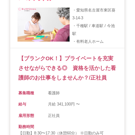
・愛知県名古屋市東区葵
3-14-3
・千種駅 / 車道駅 / 今池
駅
・有料老人ホーム
【ブランクOK！】プライベートを充実
させながらできる◎ 資格を活かした看
護師のお仕事をしませんか？/正社員
募集職種
看護師
給与
月給 341,100円 〜
雇用形態
正社員
勤務時間
【日勤】8:30〜17:30（休憩60分） ※日勤のみ可