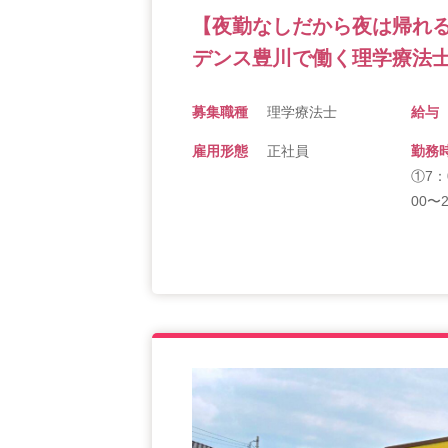
【夜勤なしだから夜は帰れ
デンス豊川で働く理学療法
募集職種
理学療法士
給与
雇用形態
正社員
勤務
①7：
00〜