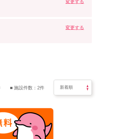
変更する
変更する
件
■ 施設件数：2件