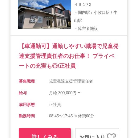
４９１?２
会社概要
個人情報保護方針
利用規約
・間内駅 / 小牧口駅 / 牛
山駅
お知らせ
採用担当者様へ
サイトマップ
・障害者施設
【車通勤可】通勤しやすい職場で児童発
達支援管理責任者のお仕事！ プライベ
ートの充実も◎/正社員
募集職種
児童発達支援管理責任者
給与
月給 300,000円 〜
雇用形態
正社員
勤務時間
08:45〜17:45 ※休憩60分
詳しくみる
お気に入り