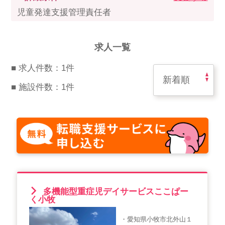
スマイルカのsmileコラム
児童発達支援管理責任者
その他のお問い合わせ
FAQ
求人一覧
採用担当者様はこちら
■ 求人件数：1件
紹介会社を使うメリットについて
■ 施設件数：1件
介護・看護のお仕事について
利用者の声
WEB勤怠
多機能型重症児デイサービスここぱー
く小牧
支店連絡先一覧
・愛知県小牧市北外山１