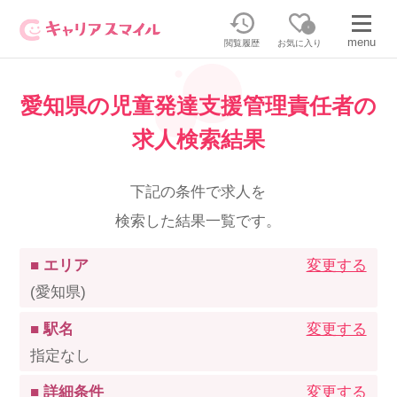
0
menu
閲覧履歴
お気に入り
愛知県の児童発達支援管理責任者の
無料相談・お問い合わせはこちら
求人検索結果
無料転職相談・お問い合わせの内容を
正社員・パートの求人を探す
選択してください
下記の条件で求人を
検索した結果一覧です。
正社員／パートで働く
派遣求人を探す
■ エリア
変更する
介護のリスキリング
派遣で働く
(愛知県)
■ 駅名
変更する
キャリアスマイルとは
指定なし
介護の資格取得について
■ 詳細条件
変更する