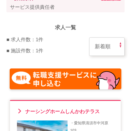
スマイルカのsmileコラム
サービス提供責任者
その他のお問い合わせ
FAQ
求人一覧
採用担当者様はこちら
■ 求人件数：1件
紹介会社を使うメリットについて
■ 施設件数：1件
介護・看護のお仕事について
利用者の声
WEB勤怠
ナーシングホームしんかわテラス
支店連絡先一覧
・愛知県清須市中河原
103