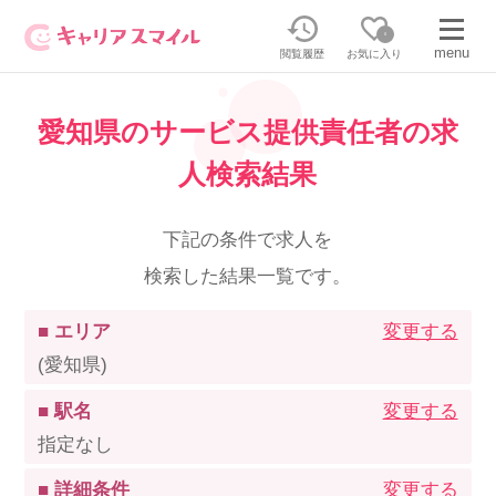
0
menu
閲覧履歴
お気に入り
愛知県のサービス提供責任者の求
無料相談・お問い合わせはこちら
人検索結果
無料転職相談・お問い合わせの内容を
正社員・パートの求人を探す
選択してください
下記の条件で求人を
検索した結果一覧です。
正社員／パートで働く
派遣求人を探す
■ エリア
変更する
介護のリスキリング
派遣で働く
(愛知県)
■ 駅名
変更する
キャリアスマイルとは
指定なし
介護の資格取得について
■ 詳細条件
変更する