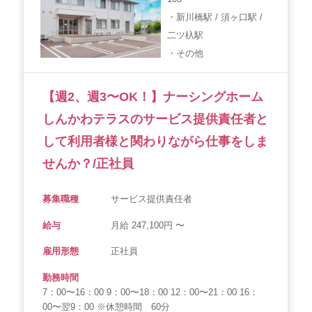
・新川橋駅 / 須ヶ口駅 /
会社概要
個人情報保護方針
利用規約
二ツ杁駅
・その他
お知らせ
採用担当者様へ
サイトマップ
【週2、週3〜OK！】ナーシングホーム
しんかわテラスのサービス提供責任者と
して利用者様と関わりながら仕事をしま
せんか？/正社員
募集職種
サービス提供責任者
給与
月給 247,100円 〜
雇用形態
正社員
勤務時間
7：00〜16：00 9：00〜18：00 12：00〜21：00 16：
00〜翌9：00 ※休憩時間 60分