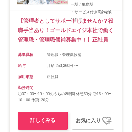
ー駅 / 亀島駅
・サービス付き高齢者向
け住宅
【管理者としてサポートしませんか？役
職手当あり！ゴールドエイジ本社で働く
管理職・管理職候補募集中！】正社員
募集職種
管理職・管理職候補
給与
月給 253,360円 〜
雇用形態
正社員
勤務時間
①07：00〜19：00のうちの8時間 休憩60分 ②16：00〜
10：00 休憩120分
詳しくみる
お気に入り