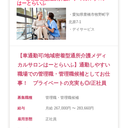
はーとらいふ
会社概要
個人情報保護方針
利用規約
・愛知県豊橋市牧野町字
北原7-1
お知らせ
採用担当者様へ
サイトマップ
・デイサービス
【車通勤可/地域密着型通所介護メディ
カルサロンはーとらいふ】通勤しやすい
職場での管理職・管理職候補としてお仕
事！ プライベートの充実も◎/正社員
募集職種
管理職・管理職候補
給与
月給 267,000円 〜 283,660円
雇用形態
正社員