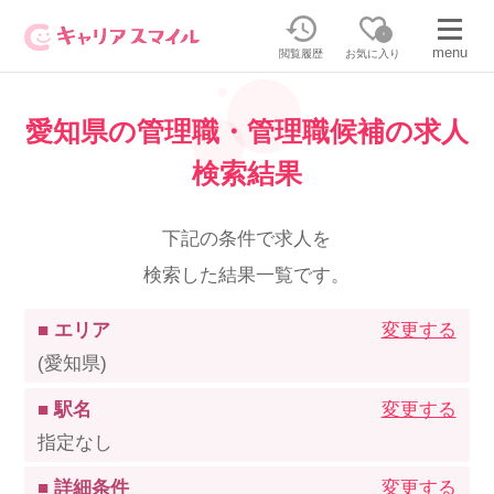
0
menu
閲覧履歴
お気に入り
愛知県の管理職・管理職候補の求人
無料相談・お問い合わせはこちら
検索結果
無料転職相談・お問い合わせの内容を
正社員・パートの求人を探す
選択してください
下記の条件で求人を
検索した結果一覧です。
正社員／パートで働く
派遣求人を探す
■ エリア
変更する
介護のリスキリング
派遣で働く
(愛知県)
■ 駅名
変更する
キャリアスマイルとは
指定なし
介護の資格取得について
■ 詳細条件
変更する