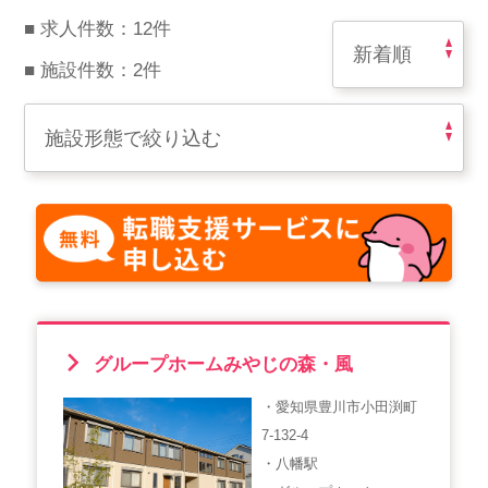
スマイルカのsmileコラム
■ 求人件数：12件
その他のお問い合わせ
■ 施設件数：2件
FAQ
採用担当者様はこちら
紹介会社を使うメリットについて
介護・看護のお仕事について
利用者の声
グループホームみやじの森・風
WEB勤怠
・愛知県豊川市小田渕町
7-132-4
支店連絡先一覧
・八幡駅