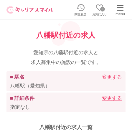
0
menu
閲覧履歴
お気に入り
八幡駅付近の求人
無料相談・お問い合わせはこちら
無料転職相談・お問い合わせの内容を
愛知県の八幡駅付近の求人と
正社員・パートの求人を探す
選択してください
求人募集中の施設の一覧です。
正社員／パートで働く
派遣求人を探す
■ 駅名
変更する
八幡駅（愛知県）
介護のリスキリング
派遣で働く
■ 詳細条件
変更する
指定なし
キャリアスマイルとは
介護の資格取得について
八幡駅付近の求人一覧