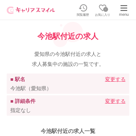
0
menu
閲覧履歴
お気に入り
今池駅付近の求人
無料相談・お問い合わせはこちら
無料転職相談・お問い合わせの内容を
愛知県の今池駅付近の求人と
正社員・パートの求人を探す
選択してください
求人募集中の施設の一覧です。
正社員／パートで働く
派遣求人を探す
■ 駅名
変更する
今池駅（愛知県）
介護のリスキリング
派遣で働く
■ 詳細条件
変更する
指定なし
キャリアスマイルとは
介護の資格取得について
今池駅付近の求人一覧