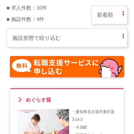
スマイルカのsmileコラム
■ 求人件数：10件
その他のお問い合わせ
■ 施設件数：4件
FAQ
採用担当者様はこちら
紹介会社を使うメリットについて
介護・看護のお仕事について
利用者の声
めぐらす葵
WEB勤怠
・愛知県名古屋市東区葵
3-14-3
支店連絡先一覧
・今池駅