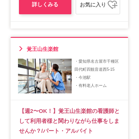
詳しくみる
お気に入り
覚王山生楽館
・愛知県名古屋市千種区
田代町四観音道西5-15
・今池駅
・有料老人ホーム
【週2〜OK！】覚王山生楽館の看護師と
して利用者様と関わりながら仕事をしま
せんか？/パート・アルバイト