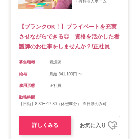
・有料老人ホーム
会社概要
個人情報保護方針
利用規約
お知らせ
採用担当者様へ
サイトマップ
【ブランクOK！】プライベートを充実
させながらできる◎ 資格を活かした看
護師のお仕事をしませんか？/正社員
募集職種
看護師
給与
月給 341,100円 〜
雇用形態
正社員
勤務時間
【日勤】8:30〜17:30（休憩60分） ※日勤のみ可
詳しくみる
お気に入り