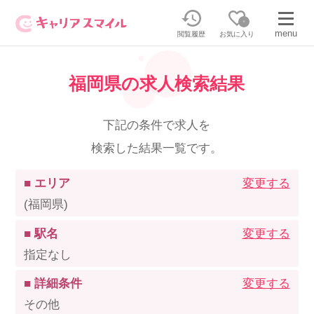
0
menu
閲覧履歴
お気に入り
福岡県の求人検索結果
無料相談・お問い合わせはこちら
無料転職相談・お問い合わせの内容を
下記の条件で求人を
正社員・パートの求人を探す
選択してください
検索した結果一覧です。
正社員／パートで働く
派遣求人を探す
■ エリア
変更する
(福岡県)
介護のリスキリング
派遣で働く
■ 駅名
変更する
指定なし
キャリアスマイルとは
■ 詳細条件
変更する
介護の資格取得について
その他