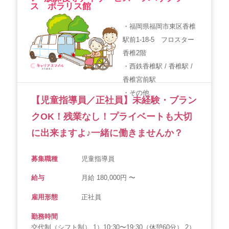
ス ポラリス館
・福岡県福岡市東区香椎
駅前1-18-5 フロスター
香椎2階
・西鉄香椎駅 / 香椎駅 /
香椎宮前駅
・その他
【児童指導員／正社員】未経験・ブラン
クOK！残業なし！プライベートも大切
に出来ますよ♪一緒に働きませんか？
募集職種
児童指導員
給与
月給 180,000円 〜
雇用形態
正社員
勤務時間
交代制（シフト制） 1）10:30〜19:30（休憩60分） 2）