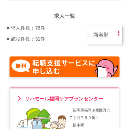
スマイルカのsmileコラム
その他のお問い合わせ
求人一覧
FAQ
■ 求人件数：76件
採用担当者様はこちら
■ 施設件数：31件
紹介会社を使うメリットについて
介護・看護のお仕事について
利用者の声
WEB勤怠
リハモール福岡ケアプランセンター
・福岡県福岡市西区野方
支店連絡先一覧
７丁目７８０番１
・橋本駅