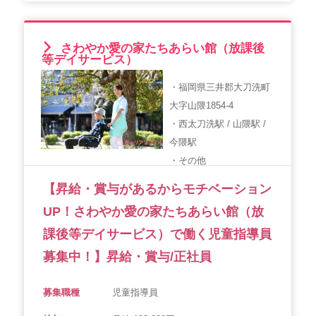
さわやか愛の家たちあらい館（放課後
等デイサービス）
・福岡県三井郡大刀洗町
大字山隈1854-4
・西太刀洗駅 / 山隈駅 /
今隈駅
・その他
【昇給・賞与があるからモチベーション
UP！さわやか愛の家たちあらい館（放
課後等デイサービス）で働く児童指導員
募集中！】昇給・賞与/正社員
募集職種
児童指導員