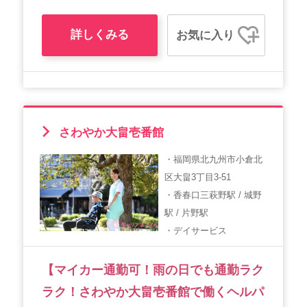
詳しくみる
お気に入り
さわやか大畠壱番館
・福岡県北九州市小倉北
区大畠3丁目3-51
・香春口三萩野駅 / 城野
駅 / 片野駅
・デイサービス
【マイカー通勤可！雨の日でも通勤ラク
ラク！さわやか大畠壱番館で働くヘルパ