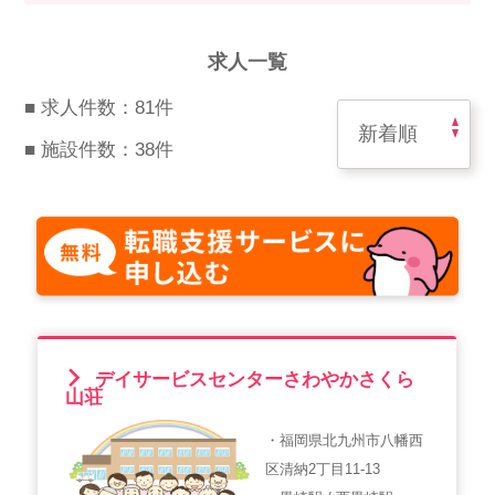
スマイルカのsmileコラム
その他のお問い合わせ
求人一覧
FAQ
■ 求人件数：81件
採用担当者様はこちら
■ 施設件数：38件
紹介会社を使うメリットについて
介護・看護のお仕事について
利用者の声
WEB勤怠
デイサービスセンターさわやかさくら
山荘
・福岡県北九州市八幡西
支店連絡先一覧
区清納2丁目11-13