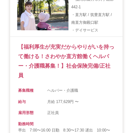
442-1
・直方駅 / 筑豊直方駅 /
南直方御殿口駅
・デイサービス
【福利厚生が充実だからやりがいを持っ
て働ける！さわやか直方館働くヘルパ
ー・介護職募集！】社会保険完備/正社
員
募集職種
ヘルパー・介護職
給与
月給 177,629円 〜
雇用形態
正社員
勤務時間
早出 7:00〜16:00 日勤 8:30〜17:30 遅出 10:00〜