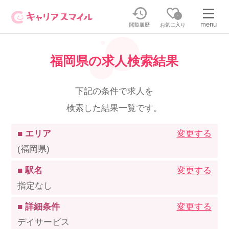
0
menu
閲覧履歴
お気に入り
福岡県の求人検索結果
無料相談・お問い合わせはこちら
無料転職相談・お問い合わせの内容を
下記の条件で求人を
正社員・パートの求人を探す
選択してください
検索した結果一覧です。
正社員／パートで働く
派遣求人を探す
■ エリア
変更する
(福岡県)
介護のリスキリング
派遣で働く
■ 駅名
変更する
指定なし
キャリアスマイルとは
■ 詳細条件
変更する
介護の資格取得について
デイサービス