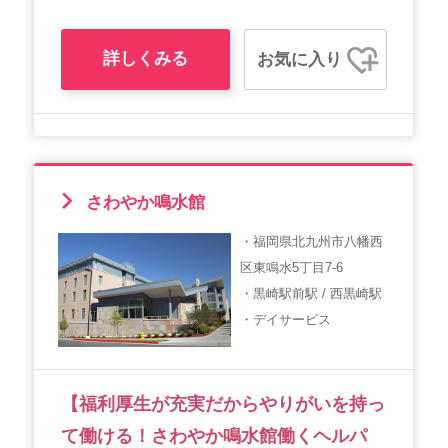
詳しくみる
お気に入り
さわやか鳴水館
・福岡県北九州市八幡西
区東鳴水5丁目7-6
・黒崎駅前駅 / 西黒崎駅
・デイサービス
【福利厚生が充実だからやりがいを持っ
て働ける！さわやか鳴水館働くヘルパ