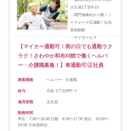
大久保1丁目9-15
・関門海峡めかり駅 / ノ
ーフォーク広場駅 / 出光
美術館駅
・デイサービス
【マイカー通勤可！雨の日でも通勤ラク
ラク！さわやか和布刈館で働くヘルパ
ー・介護職募集！】車通勤可/正社員
募集職種
ヘルパー・介護職
給与
月給 177,629円 〜
雇用形態
正社員
勤務時間
早出 7:00〜16:00 日勤 8:30〜17:30 遅出 10:00〜
19:00 ※休憩60分