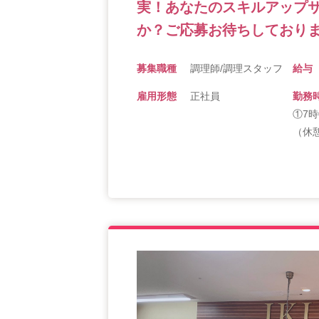
実！あなたのスキルアップ
か？ご応募お待ちしており
募集職種
調理師/調理スタッフ
給与
雇用形態
正社員
勤務
①7時
（休