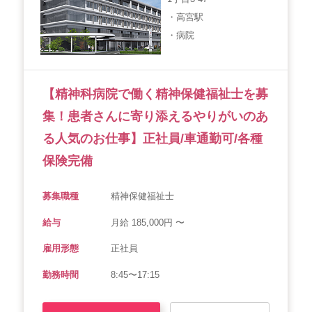
・高宮駅
会社概要
個人情報保護方針
利用規約
・病院
お知らせ
採用担当者様へ
サイトマップ
【精神科病院で働く精神保健福祉士を募
集！患者さんに寄り添えるやりがいのあ
る人気のお仕事】正社員/車通勤可/各種
保険完備
募集職種
精神保健福祉士
給与
月給 185,000円 〜
雇用形態
正社員
勤務時間
8:45〜17:15