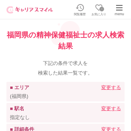
0
menu
閲覧履歴
お気に入り
福岡県の精神保健福祉士の求人検索
無料相談・お問い合わせはこちら
結果
無料転職相談・お問い合わせの内容を
正社員・パートの求人を探す
選択してください
下記の条件で求人を
検索した結果一覧です。
正社員／パートで働く
派遣求人を探す
■ エリア
変更する
介護のリスキリング
派遣で働く
(福岡県)
■ 駅名
変更する
キャリアスマイルとは
指定なし
介護の資格取得について
■ 詳細条件
変更する