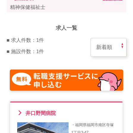
スマイルカのsmileコラム
精神保健福祉士
その他のお問い合わせ
FAQ
求人一覧
採用担当者様はこちら
■ 求人件数：1件
紹介会社を使うメリットについて
■ 施設件数：1件
介護・看護のお仕事について
利用者の声
WEB勤怠
井口野間病院
支店連絡先一覧
・福岡県福岡市南区寺塚
1丁目3-47