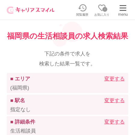
0
menu
閲覧履歴
お気に入り
福岡県の生活相談員の求人検索結果
無料相談・お問い合わせはこちら
無料転職相談・お問い合わせの内容を
下記の条件で求人を
正社員・パートの求人を探す
選択してください
検索した結果一覧です。
正社員／パートで働く
派遣求人を探す
■ エリア
変更する
(福岡県)
介護のリスキリング
派遣で働く
■ 駅名
変更する
指定なし
キャリアスマイルとは
■ 詳細条件
変更する
介護の資格取得について
生活相談員