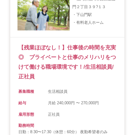
門２丁目３９?１３
会社概要
個人情報保護方針
利用規約
・下山門駅
・有料老人ホーム
お知らせ
採用担当者様へ
サイトマップ
【残業ほぼなし！】仕事後の時間を充実
◎ プライベートと仕事のメリハリをつ
けて働ける職場環境です！/生活相談員/
正社員
募集職種
生活相談員
給与
月給 240,000円 〜 270,000円
雇用形態
正社員
勤務時間
日勤：8:30〜17:30（休憩：60分） 夜勤希望者のみ