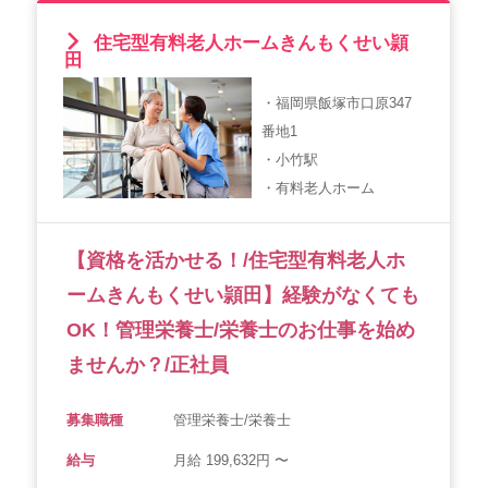
住宅型有料老人ホームきんもくせい頴
田
・福岡県飯塚市口原347
番地1
・小竹駅
・有料老人ホーム
【資格を活かせる！/住宅型有料老人ホ
ームきんもくせい頴田】経験がなくても
OK！管理栄養士/栄養士のお仕事を始め
ませんか？/正社員
募集職種
管理栄養士/栄養士
給与
月給 199,632円 〜