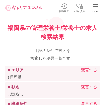
0
menu
閲覧履歴
お気に入り
福岡県の管理栄養士/栄養士の求人
無料相談・お問い合わせはこちら
検索結果
無料転職相談・お問い合わせの内容を
正社員・パートの求人を探す
選択してください
下記の条件で求人を
検索した結果一覧です。
正社員／パートで働く
派遣求人を探す
■ エリア
変更する
介護のリスキリング
派遣で働く
(福岡県)
■ 駅名
変更する
キャリアスマイルとは
指定なし
介護の資格取得について
■ 詳細条件
変更する