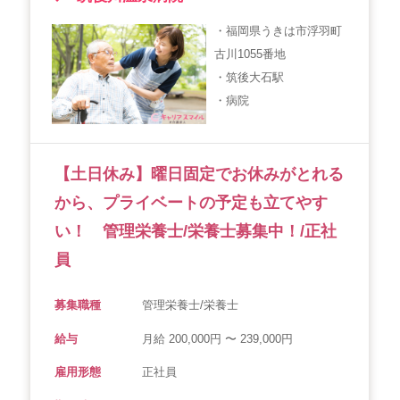
会社概要
個人情報保護方針
利用規約
・福岡県うきは市浮羽町
古川1055番地
お知らせ
採用担当者様へ
サイトマップ
・筑後大石駅
・病院
【土日休み】曜日固定でお休みがとれる
から、プライベートの予定も立てやす
い！ 管理栄養士/栄養士募集中！/正社
員
募集職種
管理栄養士/栄養士
給与
月給 200,000円 〜 239,000円
雇用形態
正社員