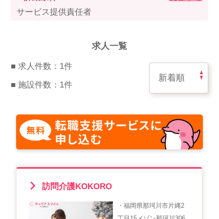
スマイルカのsmileコラム
サービス提供責任者
その他のお問い合わせ
FAQ
求人一覧
採用担当者様はこちら
■ 求人件数：1件
紹介会社を使うメリットについて
■ 施設件数：1件
介護・看護のお仕事について
利用者の声
WEB勤怠
訪問介護KOKORO
支店連絡先一覧
・福岡県那珂川市片縄2
丁目15メゾン那珂川306