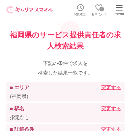
0
menu
閲覧履歴
お気に入り
福岡県のサービス提供責任者の求
無料相談・お問い合わせはこちら
人検索結果
無料転職相談・お問い合わせの内容を
正社員・パートの求人を探す
選択してください
下記の条件で求人を
検索した結果一覧です。
正社員／パートで働く
派遣求人を探す
■ エリア
変更する
介護のリスキリング
派遣で働く
(福岡県)
■ 駅名
変更する
キャリアスマイルとは
指定なし
介護の資格取得について
■ 詳細条件
変更する