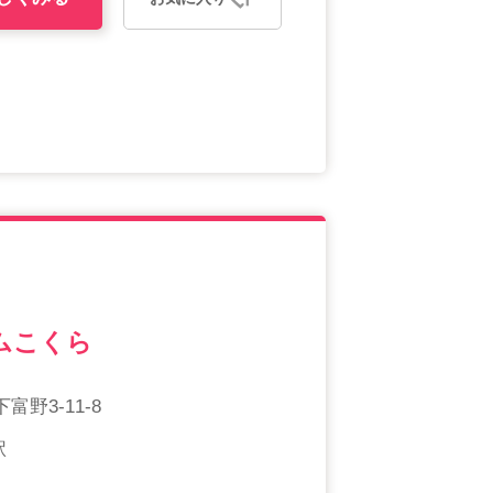
ムこくら
野3-11-8
駅