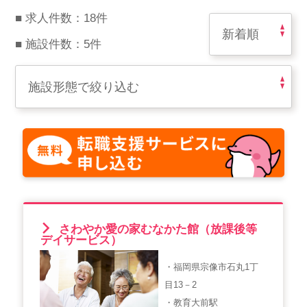
スマイルカのsmileコラム
■ 求人件数：18件
その他のお問い合わせ
■ 施設件数：5件
FAQ
採用担当者様はこちら
紹介会社を使うメリットについて
介護・看護のお仕事について
利用者の声
さわやか愛の家むなかた館（放課後等
WEB勤怠
デイサービス）
・福岡県宗像市石丸1丁
支店連絡先一覧
目13－2
・教育大前駅