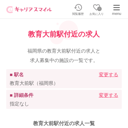
0
menu
閲覧履歴
お気に入り
教育大前駅付近の求人
無料相談・お問い合わせはこちら
無料転職相談・お問い合わせの内容を
福岡県の教育大前駅付近の求人と
正社員・パートの求人を探す
選択してください
求人募集中の施設の一覧です。
正社員／パートで働く
派遣求人を探す
■ 駅名
変更する
教育大前駅（福岡県）
介護のリスキリング
派遣で働く
■ 詳細条件
変更する
指定なし
キャリアスマイルとは
介護の資格取得について
教育大前駅付近の求人一覧