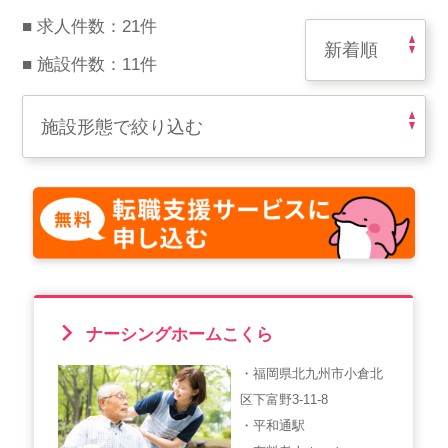
スマイルカのsmileコラム
■ 求人件数：21件
その他のお問い合わせ
■ 施設件数：11件
FAQ
採用担当者様はこちら
紹介会社を使うメリットについて
介護・看護のお仕事について
利用者の声
ナーシングホームこくら
WEB勤怠
・福岡県北九州市小倉北
区下富野3-11-8
支店連絡先一覧
・平和通駅