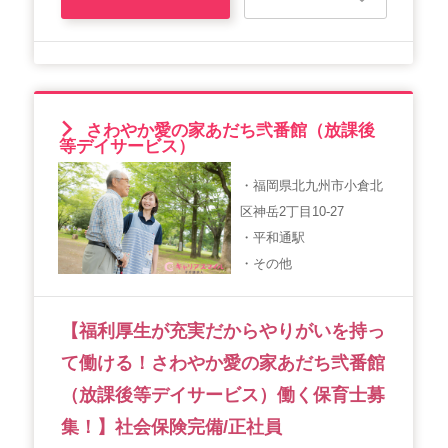
さわやか愛の家あだち弐番館（放課後
等デイサービス）
・福岡県北九州市小倉北
区神岳2丁目10-27
・平和通駅
・その他
【福利厚生が充実だからやりがいを持っ
て働ける！さわやか愛の家あだち弐番館
（放課後等デイサービス）働く保育士募
集！】社会保険完備/正社員