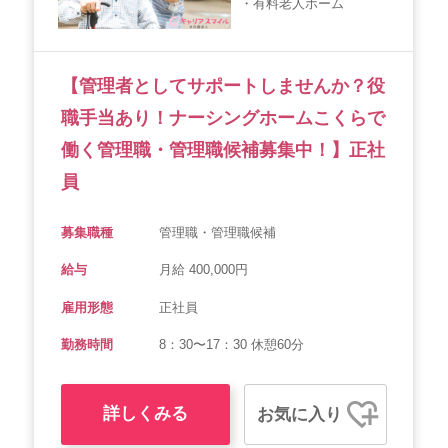
・有料老人ホーム
会社概要
個人情報保護方針
利用規約
お知らせ
採用担当者様へ
サイトマップ
【管理者としてサポートしませんか？役
職手当あり！ナーシングホームこくらで
働く管理職・管理職候補募集中！】正社
員
募集職種
管理職・管理職候補
給与
月給 400,000円
雇用形態
正社員
勤務時間
8：30〜17：30 休憩60分
詳しくみる
お気に入り