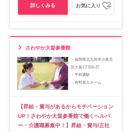
詳しくみる
お気に入り
さわやか大畠参番館
・福岡県北九州市小倉北
区大畠1丁目6-37
・平和通駅
・有料老人ホーム
【昇給・賞与があるからモチベーション
UP！さわやか大畠参番館で働くヘルパ
ー・介護職募集中！】昇給・賞与/正社