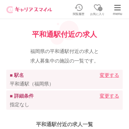
0
menu
閲覧履歴
お気に入り
平和通駅付近の求人
無料相談・お問い合わせはこちら
無料転職相談・お問い合わせの内容を
福岡県の平和通駅付近の求人と
正社員・パートの求人を探す
選択してください
求人募集中の施設の一覧です。
正社員／パートで働く
派遣求人を探す
■ 駅名
変更する
平和通駅（福岡県）
介護のリスキリング
派遣で働く
■ 詳細条件
変更する
指定なし
キャリアスマイルとは
介護の資格取得について
平和通駅付近の求人一覧