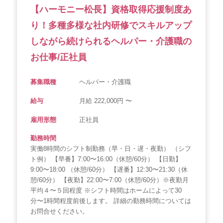
【ハーモニー松長】資格取得応援制度あ
会社概要
個人情報保護方針
利用規約
り！多種多様な社内研修でスキルアップ
お知らせ
採用担当者様へ
サイトマップ
しながら続けられるヘルパー・介護職の
お仕事/正社員
募集職種
ヘルパー・介護職
給与
月給 222,000円 〜
雇用形態
正社員
勤務時間
実働8時間のシフト制勤務（早・日・遅・夜勤） （シフ
ト例） 【早番】7:00〜16:00（休憩/60分） 【日勤】
9:00〜18:00 （休憩/60分） 【遅番】12:30〜21:30（休
憩/60分） 【夜勤】22:00〜7:00（休憩/60分）※夜勤月
平均４〜５回程度 ※シフト時間はホームによって30
分〜1時間程度前後します。 詳細の勤務時間については
お問合せください。