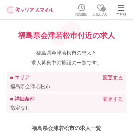
0
menu
閲覧履歴
お気に入り
福島県会津若松市付近の求人
無料相談・お問い合わせはこちら
無料転職相談・お問い合わせの内容を
福島県会津若松市の求人と
正社員・パートの求人を探す
選択してください
求人募集中の施設の一覧です。
正社員／パートで働く
派遣求人を探す
■ エリア
変更する
福島県会津若松市
介護のリスキリング
派遣で働く
■ 詳細条件
変更する
指定なし
キャリアスマイルとは
介護の資格取得について
福島県会津若松市の求人一覧