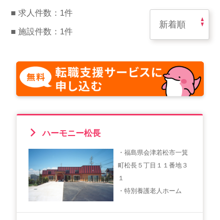
スマイルカのsmileコラム
■ 求人件数：1件
その他のお問い合わせ
■ 施設件数：1件
FAQ
採用担当者様はこちら
紹介会社を使うメリットについて
介護・看護のお仕事について
利用者の声
ハーモニー松長
・福島県会津若松市一箕
WEB勤怠
町松長５丁目１１番地３
１
・特別養護老人ホーム
支店連絡先一覧