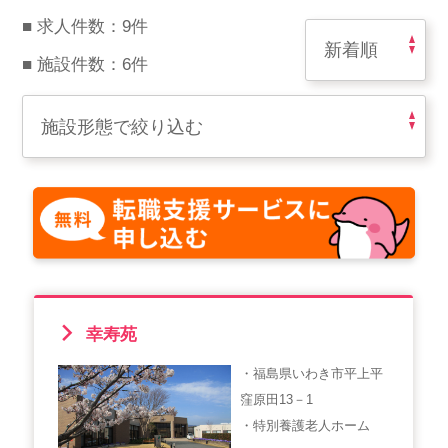
スマイルカのsmileコラム
■ 求人件数：9件
その他のお問い合わせ
■ 施設件数：6件
FAQ
採用担当者様はこちら
紹介会社を使うメリットについて
介護・看護のお仕事について
利用者の声
幸寿苑
WEB勤怠
・福島県いわき市平上平
窪原田13－1
支店連絡先一覧
・特別養護老人ホーム