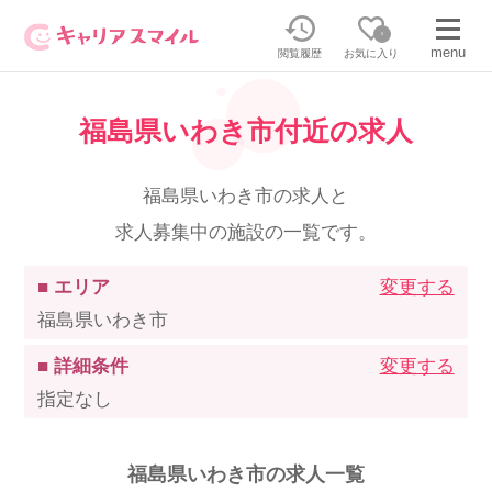
0
menu
閲覧履歴
お気に入り
福島県いわき市付近の求人
無料相談・お問い合わせはこちら
無料転職相談・お問い合わせの内容を
福島県いわき市の求人と
正社員・パートの求人を探す
選択してください
求人募集中の施設の一覧です。
正社員／パートで働く
派遣求人を探す
■ エリア
変更する
福島県いわき市
介護のリスキリング
派遣で働く
■ 詳細条件
変更する
指定なし
キャリアスマイルとは
介護の資格取得について
福島県いわき市の求人一覧