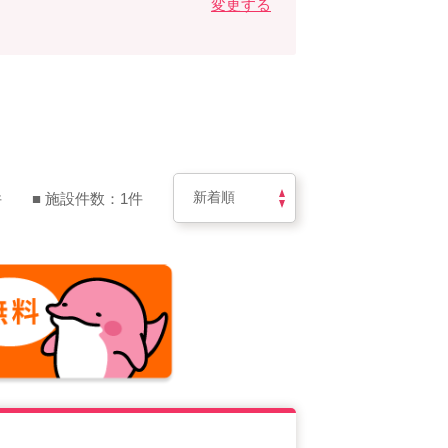
変更する
件
■ 施設件数：1件