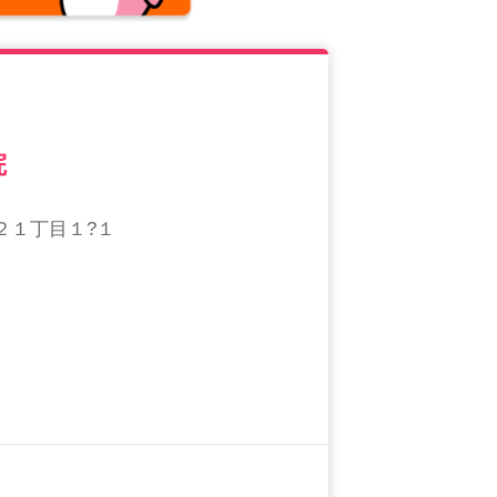
院
２１丁目１?１