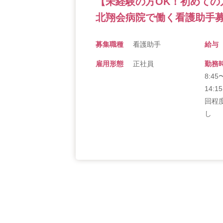
【未経験の方OK！初めての
北翔会病院で働く看護助手募
募集職種
看護助手
給与
雇用形態
正社員
勤務
8:4
14:
回程
し