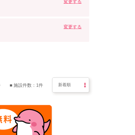
変更する
変更する
件
■ 施設件数：1件