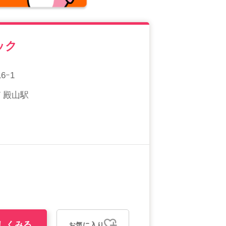
ック
ｰ1
/ 殿山駅
しくみる
お気に入り