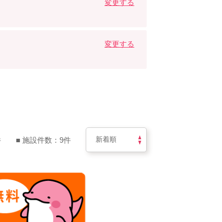
変更する
変更する
件
■ 施設件数：9件