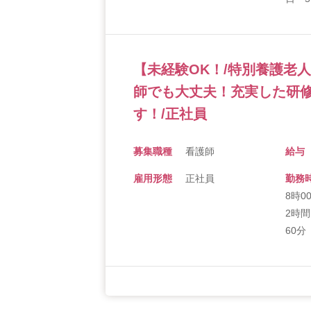
【未経験OK！/特別養護老
師でも大丈夫！充実した研
す！/正社員
募集職種
看護師
給与
雇用形態
正社員
勤務
8時
2時
60分