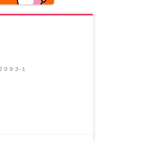
２０９３-１