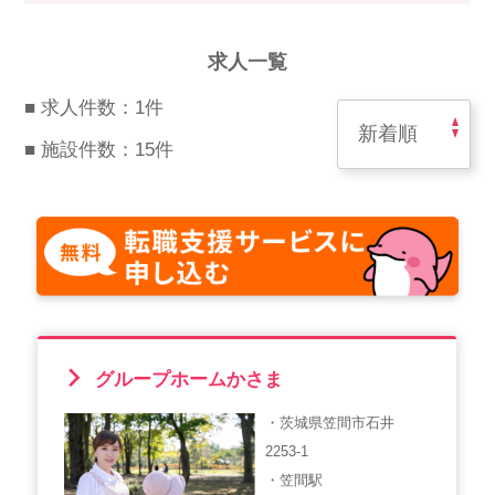
スマイルカのsmileコラム
その他のお問い合わせ
求人一覧
FAQ
■ 求人件数：1件
採用担当者様はこちら
■ 施設件数：15件
紹介会社を使うメリットについて
介護・看護のお仕事について
利用者の声
WEB勤怠
グループホームかさま
・茨城県笠間市石井
支店連絡先一覧
2253-1
・笠間駅