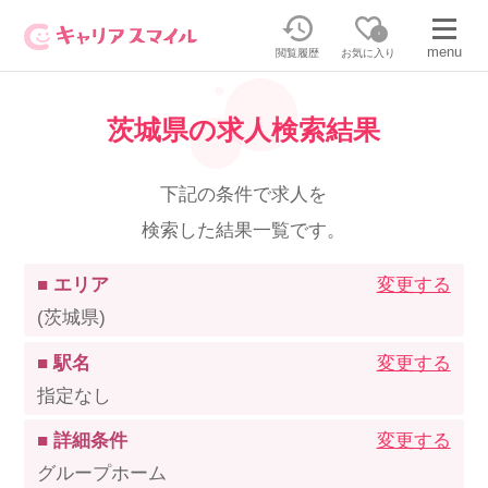
0
menu
閲覧履歴
お気に入り
茨城県の求人検索結果
無料相談・お問い合わせはこちら
無料転職相談・お問い合わせの内容を
下記の条件で求人を
正社員・パートの求人を探す
選択してください
検索した結果一覧です。
正社員／パートで働く
派遣求人を探す
■ エリア
変更する
(茨城県)
介護のリスキリング
派遣で働く
■ 駅名
変更する
指定なし
キャリアスマイルとは
■ 詳細条件
変更する
介護の資格取得について
グループホーム