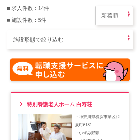
スマイルカのsmileコラム
■ 求人件数：14件
その他のお問い合わせ
■ 施設件数：5件
FAQ
採用担当者様はこちら
紹介会社を使うメリットについて
介護・看護のお仕事について
利用者の声
特別養護老人ホーム 白寿荘
WEB勤怠
・神奈川県横浜市泉区和
泉町6181
支店連絡先一覧
・いずみ野駅