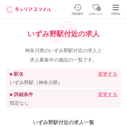
0
menu
閲覧履歴
お気に入り
いずみ野駅付近の求人
無料相談・お問い合わせはこちら
無料転職相談・お問い合わせの内容を
神奈川県のいずみ野駅付近の求人と
正社員・パートの求人を探す
選択してください
求人募集中の施設の一覧です。
正社員／パートで働く
派遣求人を探す
■ 駅名
変更する
いずみ野駅（神奈川県）
介護のリスキリング
派遣で働く
■ 詳細条件
変更する
指定なし
キャリアスマイルとは
介護の資格取得について
いずみ野駅付近の求人一覧