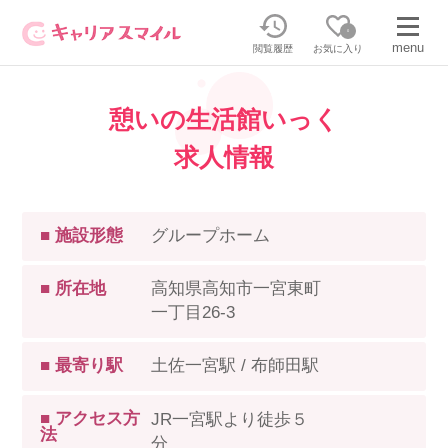
0
menu
閲覧履歴
お気に入り
憩いの生活館いっく
無料相談・お問い合わせはこちら
求人情報
無料転職相談・お問い合わせの内容を
正社員・パートの求人を探す
選択してください
■ 施設形態
グループホーム
正社員／パートで働く
派遣求人を探す
■ 所在地
高知県高知市一宮東町
一丁目26-3
介護のリスキリング
派遣で働く
■ 最寄り駅
土佐一宮駅 / 布師田駅
キャリアスマイルとは
介護の資格取得について
■ アクセス方
JR一宮駅より徒歩５
法
分