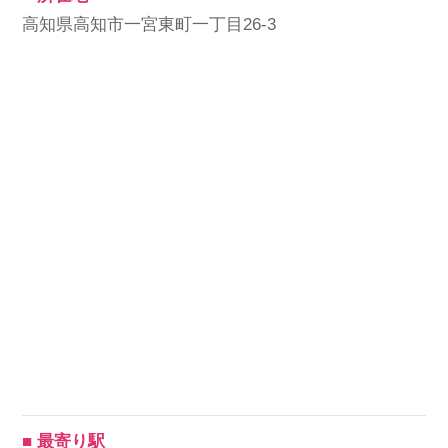
高知県高知市一宮東町一丁目26-3
会社概要
個人情報保護方針
利用規約
お知らせ
採用担当者様へ
サイトマップ
■ 最寄り駅