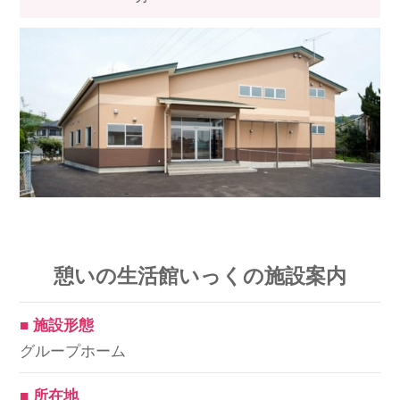
スマイルカのsmileコラム
その他のお問い合わせ
FAQ
採用担当者様はこちら
紹介会社を使うメリットについて
介護・看護のお仕事について
利用者の声
憩いの生活館いっくの施設案内
WEB勤怠
■ 施設形態
グループホーム
支店連絡先一覧
■ 所在地