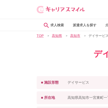
求人検索
派遣求人を探す
TOP
高知県
高知市
デイサービ
デ
■ 施設形態
デイサービス
■ 所在地
高知県高知市一宮東町一丁