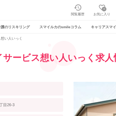
0
閲覧履歴
お気に入り
介護のリスキリング
スマイルカのsmileコラム
キャリアスマ
ス想い人いっく
イサービス想い人いっく
求人
目26-3