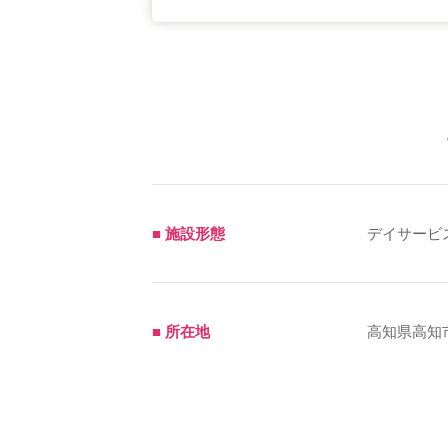
■ 施設形態
デイサービ
■ 所在地
高知県高知市