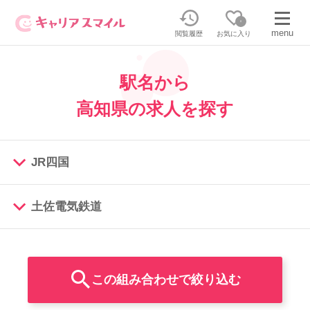
0
menu
閲覧履歴
お気に入り
駅名から
無料相談・お問い合わせはこちら
高知県の求人を探す
無料転職相談・お問い合わせの内容を
正社員・パートの求人を探す
選択してください
JR四国
正社員／パートで働く
派遣求人を探す
土佐電気鉄道
JR土讃線
介護のリスキリング
派遣で働く
一括チェック
ごめん線
キャリアスマイルとは
介護の資格取得について
一括チェック
布師田駅（1）
伊野線