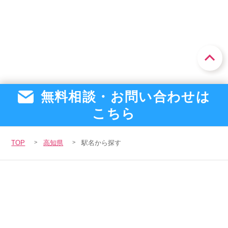
桟橋通一丁目駅（2）
会社概要
個人情報保護方針
利用規約
菜園場町駅（2）
桟橋通二丁目駅（2）
お知らせ
採用担当者様へ
サイトマップ
デンテツターミナルビル前駅（2）
桟橋通三丁目駅（2）
はりまや橋駅（2）
無料相談・お問い合わせは
桟橋通四丁目駅（2）
こちら
TOP
高知県
駅名から探す
会社概要
個人情報保護方針
利用規約
お知らせ
採用担当者様へ
サイトマップ