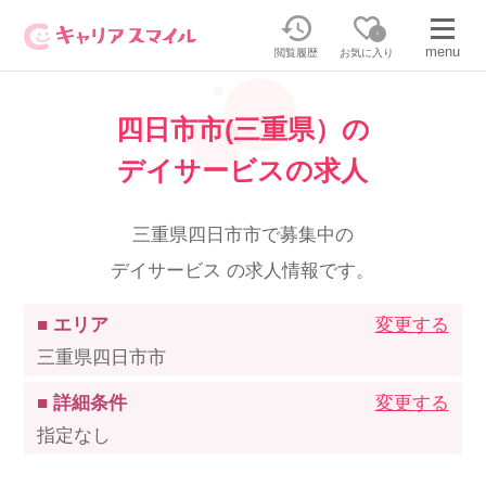
0
menu
閲覧履歴
お気に入り
四日市市(三重県）の
無料相談・お問い合わせはこちら
デイサービスの求人
無料転職相談・お問い合わせの内容を
正社員・パートの求人を探す
選択してください
三重県四日市市で募集中の
デイサービス の求人情報です。
正社員／パートで働く
派遣求人を探す
■ エリア
変更する
介護のリスキリング
派遣で働く
三重県四日市市
■ 詳細条件
変更する
キャリアスマイルとは
指定なし
介護の資格取得について