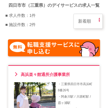
スマイルカのsmileコラム
四日市市（三重県）のデイサービスの求人一覧
その他のお問い合わせ
■ 求人件数：1件
FAQ
■ 施設件数：2件
採用担当者様はこちら
紹介会社を使うメリットについて
介護・看護のお仕事について
利用者の声
高浜楽々館通所介護事業所
WEB勤怠
・三重県四日市市高浜町
8番26号
支店連絡先一覧
・阿倉川駅 / 川原町駅 /
霞ヶ浦駅