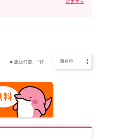
変更する
件
■ 施設件数：2件