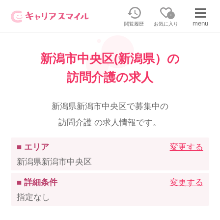
0
menu
閲覧履歴
お気に入り
新潟市中央区(新潟県）の
無料相談・お問い合わせはこちら
訪問介護の求人
無料転職相談・お問い合わせの内容を
正社員・パートの求人を探す
選択してください
新潟県新潟市中央区で募集中の
訪問介護 の求人情報です。
正社員／パートで働く
派遣求人を探す
■ エリア
変更する
介護のリスキリング
派遣で働く
新潟県新潟市中央区
■ 詳細条件
変更する
キャリアスマイルとは
指定なし
介護の資格取得について