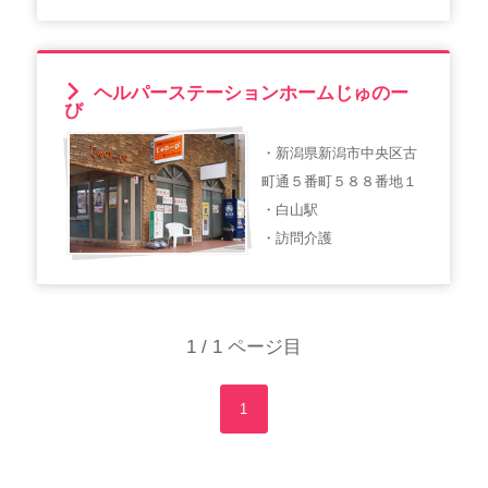
ヘルパーステーションホームじゅのー
び
・新潟県新潟市中央区古
町通５番町５８８番地１
・白山駅
・訪問介護
1 / 1 ページ目
1