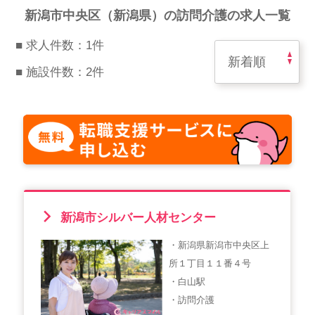
スマイルカのsmileコラム
新潟市中央区（新潟県）の訪問介護の求人一覧
その他のお問い合わせ
■ 求人件数：1件
FAQ
■ 施設件数：2件
採用担当者様はこちら
紹介会社を使うメリットについて
介護・看護のお仕事について
利用者の声
新潟市シルバー人材センター
WEB勤怠
・新潟県新潟市中央区上
所１丁目１１番４号
支店連絡先一覧
・白山駅
・訪問介護