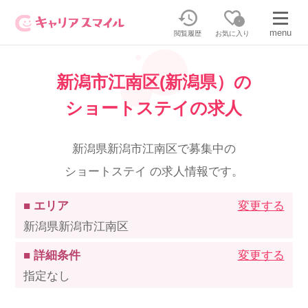
0
menu
閲覧履歴
お気に入り
新潟市江南区(新潟県）の
無料相談・お問い合わせはこちら
ショートステイの求人
無料転職相談・お問い合わせの内容を
正社員・パートの求人を探す
選択してください
新潟県新潟市江南区で募集中の
ショートステイ の求人情報です。
正社員／パートで働く
派遣求人を探す
■ エリア
変更する
介護のリスキリング
派遣で働く
新潟県新潟市江南区
■ 詳細条件
変更する
キャリアスマイルとは
指定なし
介護の資格取得について