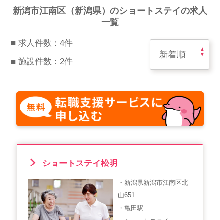
スマイルカのsmileコラム
新潟市江南区（新潟県）のショートステイの求人
その他のお問い合わせ
一覧
FAQ
■ 求人件数：4件
採用担当者様はこちら
■ 施設件数：2件
紹介会社を使うメリットについて
介護・看護のお仕事について
利用者の声
ショートステイ松明
WEB勤怠
・新潟県新潟市江南区北
山651
支店連絡先一覧
・亀田駅