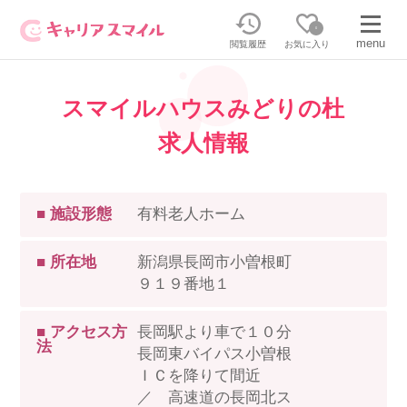
0
menu
閲覧履歴
お気に入り
スマイルハウスみどりの杜
無料相談・お問い合わせはこちら
求人情報
無料転職相談・お問い合わせの内容を
正社員・パートの求人を探す
選択してください
■ 施設形態
有料老人ホーム
正社員／パートで働く
派遣求人を探す
■ 所在地
新潟県長岡市小曽根町
９１９番地１
介護のリスキリング
派遣で働く
■ アクセス方
長岡駅より車で１０分
法
キャリアスマイルとは
長岡東バイパス小曽根
介護の資格取得について
ＩＣを降りて間近
／ 高速道の長岡北ス