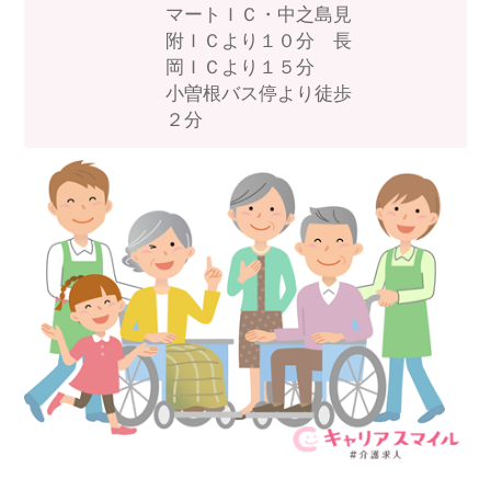
スマイルカのsmileコラム
マートＩＣ・中之島見
その他のお問い合わせ
附ＩＣより１０分 長
岡ＩＣより１５分
FAQ
小曽根バス停より徒歩
採用担当者様はこちら
２分
紹介会社を使うメリットについて
介護・看護のお仕事について
利用者の声
WEB勤怠
支店連絡先一覧