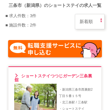
スマイルカのsmileコラム
三条市（新潟県）のショートステイの求人一覧
その他のお問い合わせ
■ 求人件数：3件
FAQ
■ 施設件数：2件
採用担当者様はこちら
紹介会社を使うメリットについて
介護・看護のお仕事について
利用者の声
ショートステイつつじガーデン三条裏
舘
WEB勤怠
・新潟県三条市西裏館2
丁目５番１５号
支店連絡先一覧
・北三条駅 / 三条駅
・ショートステイ