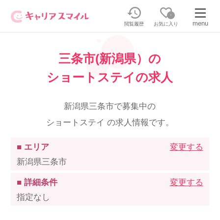
0
menu
閲覧履歴
お気に入り
三条市(新潟県）の
無料相談・お問い合わせはこちら
ショートステイの求人
無料転職相談・お問い合わせの内容を
正社員・パートの求人を探す
選択してください
新潟県三条市で募集中の
ショートステイ の求人情報です。
正社員／パートで働く
派遣求人を探す
■ エリア
変更する
介護のリスキリング
派遣で働く
新潟県三条市
■ 詳細条件
変更する
キャリアスマイルとは
指定なし
介護の資格取得について