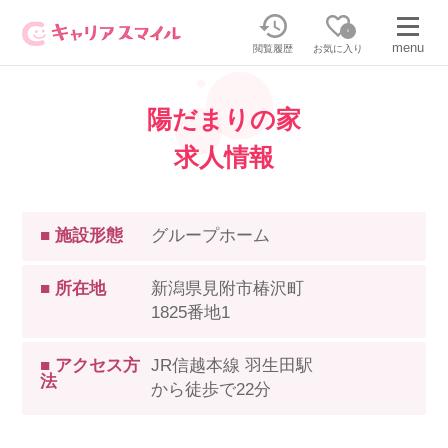
0
menu
閲覧履歴
お気に入り
陽だまりの家
無料相談・お問い合わせはこちら
求人情報
無料転職相談・お問い合わせの内容を
正社員・パートの求人を探す
選択してください
■ 施設形態
グループホーム
正社員／パートで働く
派遣求人を探す
■ 所在地
新潟県見附市椿沢町
1825番地1
介護のリスキリング
派遣で働く
■ アクセス方
JR信越本線 羽生田駅
法
キャリアスマイルとは
から徒歩で22分
介護の資格取得について