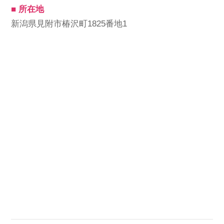
■ 所在地
会社概要
個人情報保護方針
利用規約
新潟県見附市椿沢町1825番地1
お知らせ
採用担当者様へ
サイトマップ