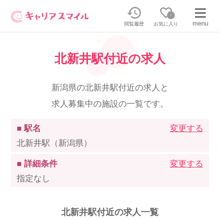
0
menu
閲覧履歴
お気に入り
北新井駅付近の求人
無料相談・お問い合わせはこちら
無料転職相談・お問い合わせの内容を
新潟県の北新井駅付近の求人と
正社員・パートの求人を探す
選択してください
求人募集中の施設の一覧です。
正社員／パートで働く
派遣求人を探す
■ 駅名
変更する
北新井駅（新潟県）
介護のリスキリング
派遣で働く
■ 詳細条件
変更する
指定なし
キャリアスマイルとは
介護の資格取得について
北新井駅付近の求人一覧