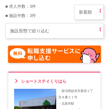
スマイルカのsmileコラム
■ 求人件数：3件
その他のお問い合わせ
■ 施設件数：3件
FAQ
採用担当者様はこちら
紹介会社を使うメリットについて
介護・看護のお仕事について
利用者の声
ショートステイくりはら
WEB勤怠
・新潟県妙高市栗原２丁
目８番２１号
支店連絡先一覧
・北新井駅