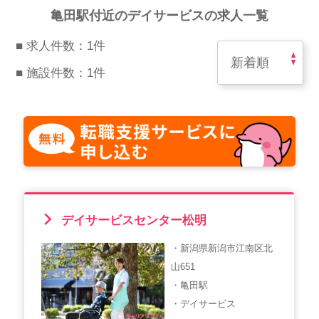
スマイルカのsmileコラム
亀田駅付近のデイサービスの求人一覧
その他のお問い合わせ
■ 求人件数：1件
FAQ
■ 施設件数：1件
採用担当者様はこちら
紹介会社を使うメリットについて
介護・看護のお仕事について
利用者の声
デイサービスセンター松明
WEB勤怠
・新潟県新潟市江南区北
山651
支店連絡先一覧
・亀田駅
・デイサービス