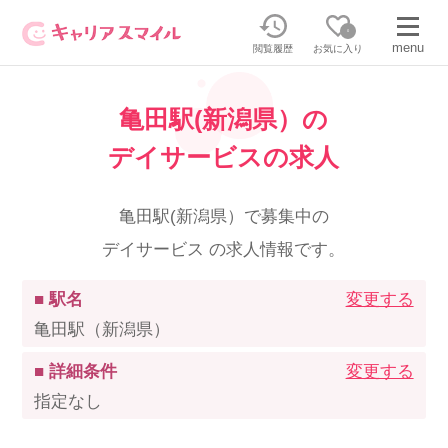
0
menu
閲覧履歴
お気に入り
亀田駅(新潟県）の
無料相談・お問い合わせはこちら
デイサービスの求人
無料転職相談・お問い合わせの内容を
正社員・パートの求人を探す
選択してください
亀田駅(新潟県）で募集中の
デイサービス の求人情報です。
正社員／パートで働く
派遣求人を探す
■ 駅名
変更する
介護のリスキリング
派遣で働く
亀田駅（新潟県）
■ 詳細条件
変更する
キャリアスマイルとは
指定なし
介護の資格取得について