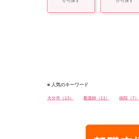
から探す
から探す
■ 人気のキーワード
大分市（13）
看護師（11）
病院（7）