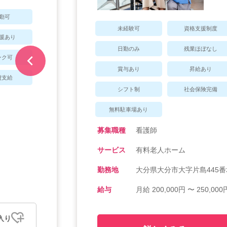
勤可
未経験可
資格支援制度
援あり
日勤のみ
残業ほぼなし
ンク可
賞与あり
昇給あり
費支給
シフト制
社会保険完備
無料駐車場あり
募集職種
看護師
サービス
有料老人ホーム
勤務地
大分県大分市大字片島445番
給与
月給 200,000円 〜 250,000
入り