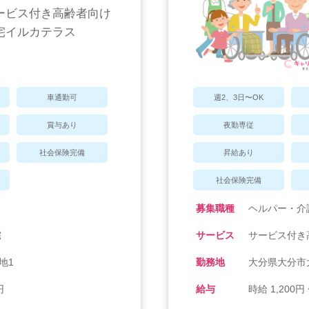
ービス付き高齢者向け
宅イルカテラス
車通勤可
週2、3日〜OK
賞与あり
夜勤専従
社会保険完備
昇給あり
社会保険完備
募集職種
ヘルパー・介
宅
サービス
サービス付き
地1
勤務地
大分県大分市大
円
給与
時給 1,200円 