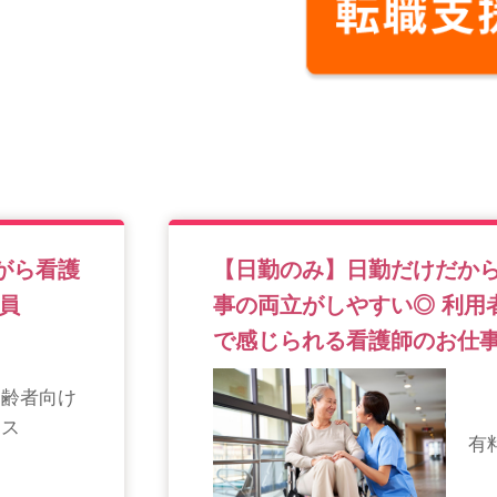
がら看護
【日勤のみ】日勤だけだか
員
事の両立がしやすい◎ 利用
で感じられる看護師のお仕事
高齢者向け
ラス
有