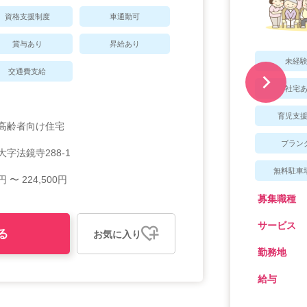
資格支援制度
車通勤可
賞与あり
昇給あり
未経
交通費支給
社宅
育児支
高齢者向け住宅
ブラン
字法鏡寺288-1
無料駐車
円 〜 224,500円
募集職種
サービス
る
お気に入り
勤務地
給与