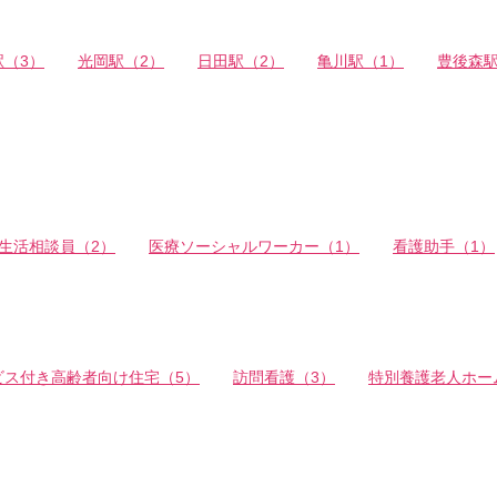
駅（3）
光岡駅（2）
日田駅（2）
亀川駅（1）
豊後森駅
生活相談員（2）
医療ソーシャルワーカー（1）
看護助手（1）
ビス付き高齢者向け住宅（5）
訪問看護（3）
特別養護老人ホー