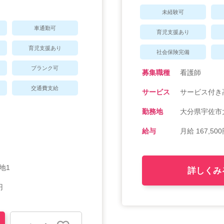
未経験可
車通勤可
育児支援あり
育児支援あり
社会保険完備
ブランク可
募集職種
看護師
交通費支給
サービス
サービス付き
勤務地
大分県宇佐市大
給与
月給 167,500
地1
詳しくみ
円