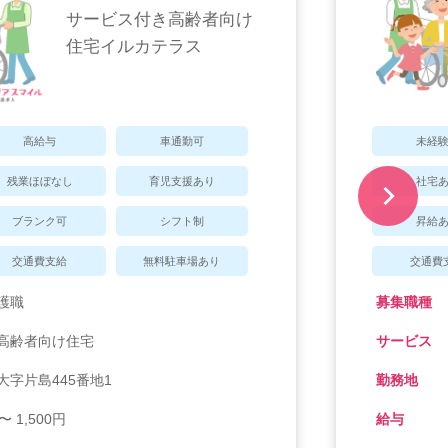
サービス付き高齢者向け
住宅イルカテラス
高給与
車通勤可
未経
残業ほぼなし
育児支援あり
社宅
ブランク可
シフト制
昇給
交通費支給
無料駐車場あり
交通費
護職
募集職種
高齢者向け住宅
サービス
字片島445番地1
勤務地
〜 1,500円
給与