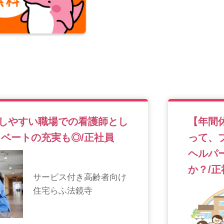
しやすい職場での看護師とし
【年間
イベートの充実も◎/正社員
って、
ヘルパ
か？/正
サービス付き高齢者向け
住宅らふ法鏡寺