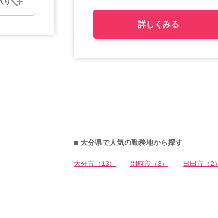
入り
詳しくみる
■ 大分県で人気の勤務地から探す
大分市（13）
別府市（3）
日田市（2