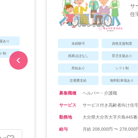
サ
住
援あり
未経験可
資格支援制度
ト制
残業ほぼなし
育児支援あり
昇給あり
シフト制
交通費支給
無料駐車場あり
募集職種
ヘルパー・介護職
サービス
サービス付き高齢者向け住
勤務地
大分県大分市大字片島445番
給与
月給 208,000円 〜 278,000