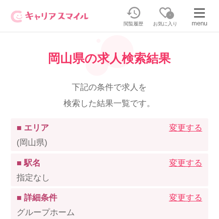
0
menu
閲覧履歴
お気に入り
岡山県の求人検索結果
無料相談・お問い合わせはこちら
無料転職相談・お問い合わせの内容を
下記の条件で求人を
正社員・パートの求人を探す
選択してください
検索した結果一覧です。
正社員／パートで働く
派遣求人を探す
■ エリア
変更する
(岡山県)
介護のリスキリング
派遣で働く
■ 駅名
変更する
指定なし
キャリアスマイルとは
■ 詳細条件
変更する
介護の資格取得について
グループホーム