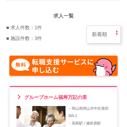
スマイルカのsmileコラム
その他のお問い合わせ
求人一覧
FAQ
■ 求人件数：1件
採用担当者様はこちら
■ 施設件数：3件
紹介会社を使うメリットについて
介護・看護のお仕事について
利用者の声
WEB勤怠
グループホーム福寿万記の里
・岡山県岡山市中区賞田
支店連絡先一覧
265-1
・高島駅 / 備前原駅