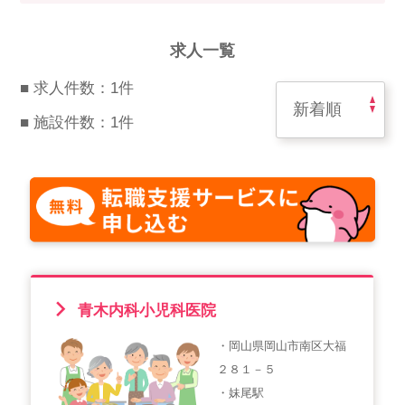
スマイルカのsmileコラム
その他のお問い合わせ
求人一覧
FAQ
■ 求人件数：1件
採用担当者様はこちら
■ 施設件数：1件
紹介会社を使うメリットについて
介護・看護のお仕事について
利用者の声
WEB勤怠
青木内科小児科医院
・岡山県岡山市南区大福
支店連絡先一覧
２８１－５
・妹尾駅