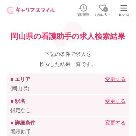
0
menu
閲覧履歴
お気に入り
岡山県の看護助手の求人検索結果
無料相談・お問い合わせはこちら
無料転職相談・お問い合わせの内容を
下記の条件で求人を
正社員・パートの求人を探す
選択してください
検索した結果一覧です。
正社員／パートで働く
派遣求人を探す
■ エリア
変更する
(岡山県)
介護のリスキリング
派遣で働く
■ 駅名
変更する
指定なし
キャリアスマイルとは
■ 詳細条件
変更する
介護の資格取得について
看護助手