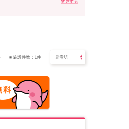
変更する
件
■ 施設件数：1件