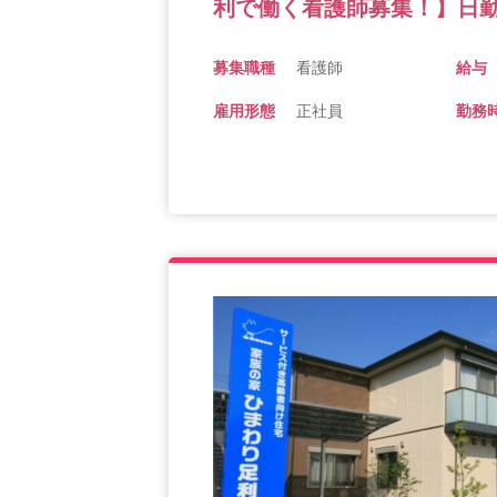
利で働く看護師募集！】日勤
募集職種
看護師
給与
雇用形態
正社員
勤務