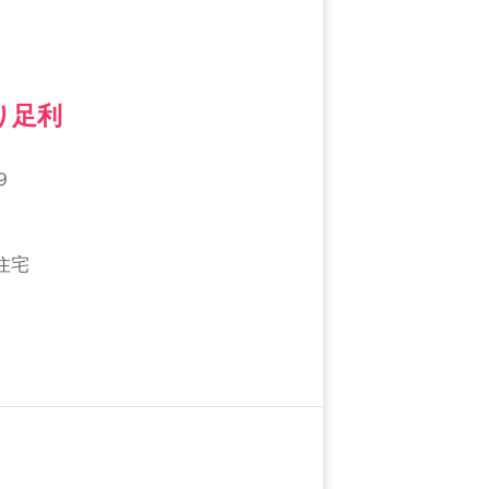
り足利
９
住宅