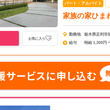
パート・アルバイト
家族の家ひま
勤務地
栃木県足利市
お気に入り
給与
時給 1,300円 