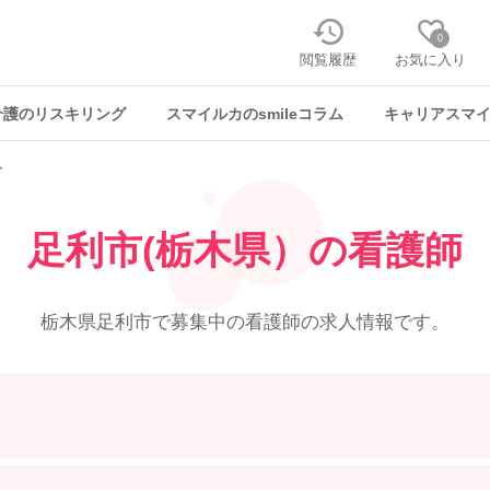
0
閲覧履歴
お気に入り
介護のリスキリング
スマイルカのsmileコラム
キャリアスマ
人
足利市(栃木県）の
看護師
栃木県足利市で募集中の
看護師の求人情報です。