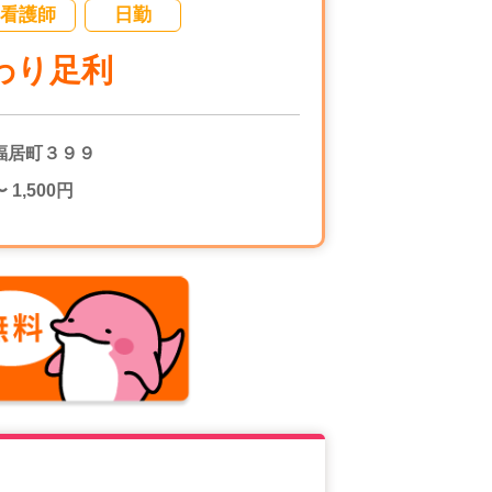
看護師
日勤
わり足利
福居町３９９
〜 1,500円