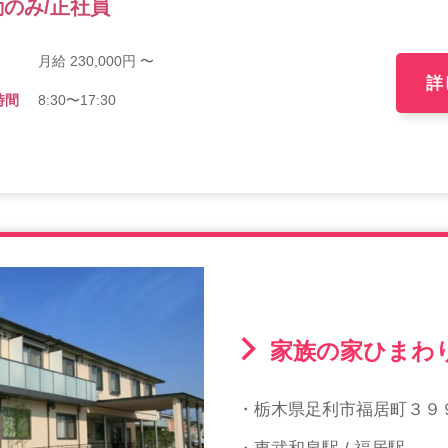
のみ/正社員
月給 230,000円 〜
詳
時間
8:30〜17:30
家族の家ひまわ
・栃木県足利市福居町３９