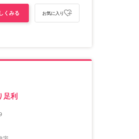
しくみる
お気に入り
り足利
９
住宅