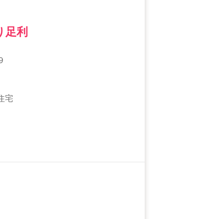
り足利
９
住宅