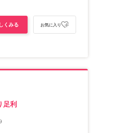
しくみる
お気に入り
り足利
９