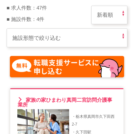
スマイルカのsmileコラム
■ 求人件数：47件
その他のお問い合わせ
■ 施設件数：4件
FAQ
採用担当者様はこちら
紹介会社を使うメリットについて
介護・看護のお仕事について
利用者の声
家族の家ひまわり真岡二宮訪問介護事
WEB勤怠
業所
・栃木県真岡市久下田西
支店連絡先一覧
2-7
・久下田駅