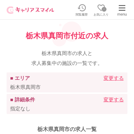
0
menu
閲覧履歴
お気に入り
栃木県真岡市付近の求人
無料相談・お問い合わせはこちら
無料転職相談・お問い合わせの内容を
栃木県真岡市の求人と
正社員・パートの求人を探す
選択してください
求人募集中の施設の一覧です。
正社員／パートで働く
派遣求人を探す
■ エリア
変更する
栃木県真岡市
介護のリスキリング
派遣で働く
■ 詳細条件
変更する
指定なし
キャリアスマイルとは
介護の資格取得について
栃木県真岡市の求人一覧