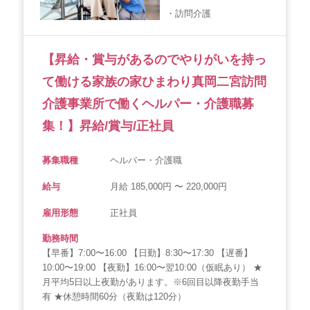
・訪問介護
会社概要
個人情報保護方針
利用規約
お知らせ
採用担当者様へ
サイトマップ
【昇給・賞与があるのでやりがいを持っ
て働ける家族の家ひまわり真岡二宮訪問
介護事業所で働くヘルパー・介護職募
集！】昇給/賞与/正社員
募集職種
ヘルパー・介護職
給与
月給 185,000円 〜 220,000円
雇用形態
正社員
勤務時間
【早番】7:00〜16:00 【日勤】8:30〜17:30 【遅番】
10:00〜19:00 【夜勤】16:00〜翌10:00（仮眠あり） ★
月平均5日以上夜勤があります。※6回目以降夜勤手当
有 ★休憩時間60分（夜勤は120分）