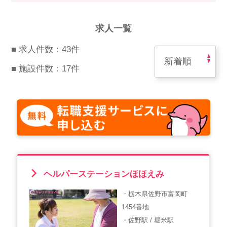
スマイルカのsmileコラム
その他のお問い合わせ
求人一覧
FAQ
■ 求人件数：43件
採用担当者様はこちら
■ 施設件数：17件
紹介会社を使うメリットについて
介護・看護のお仕事について
利用者の声
WEB勤怠
ヘルパーステーションほほえみ
・栃木県佐野市富岡町
支店連絡先一覧
1454番地
・佐野駅 / 堀米駅