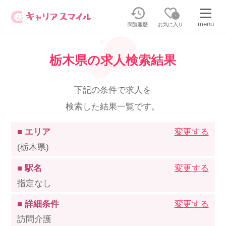
0
menu
閲覧履歴
お気に入り
栃木県の求人検索結果
無料相談・お問い合わせはこちら
無料転職相談・お問い合わせの内容を
下記の条件で求人を
正社員・パートの求人を探す
選択してください
検索した結果一覧です。
正社員／パートで働く
派遣求人を探す
■ エリア
変更する
(栃木県)
介護のリスキリング
派遣で働く
■ 駅名
変更する
指定なし
キャリアスマイルとは
■ 詳細条件
変更する
介護の資格取得について
訪問介護