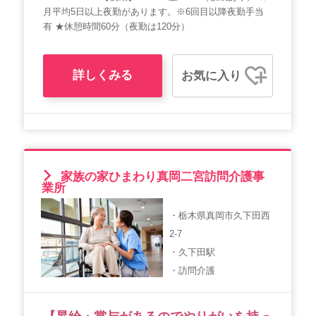
月平均5日以上夜勤があります。※6回目以降夜勤手当
有 ★休憩時間60分（夜勤は120分）
詳しくみる
お気に入り
家族の家ひまわり真岡二宮訪問介護事
業所
・栃木県真岡市久下田西
2-7
・久下田駅
・訪問介護